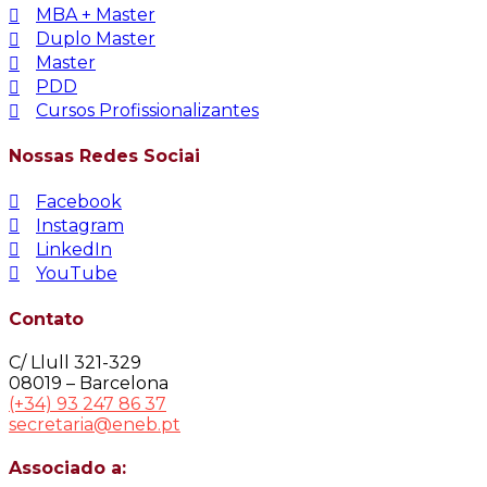
MBA + Master
Duplo Master
Master
PDD
Cursos Profissionalizantes
Nossas Redes Sociai
Facebook
Instagram
LinkedIn
YouTube
Contato
C/ Llull 321-329
08019 – Barcelona
(+34) 93 247 86 37
secretaria@eneb.pt
Associado a: