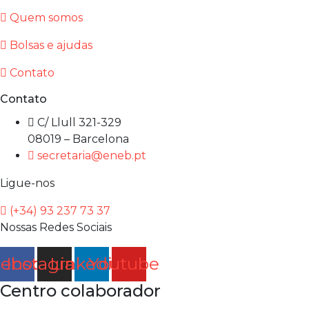
Quem somos
Bolsas e ajudas
Contato
Contato
C/ Llull 321-329
08019 – Barcelona
secretaria@eneb.pt
Ligue-nos
(+34) 93 237 73 37
Nossas Redes Sociais
cebook
Instagram
Linkedin
Youtube
Centro colaborador