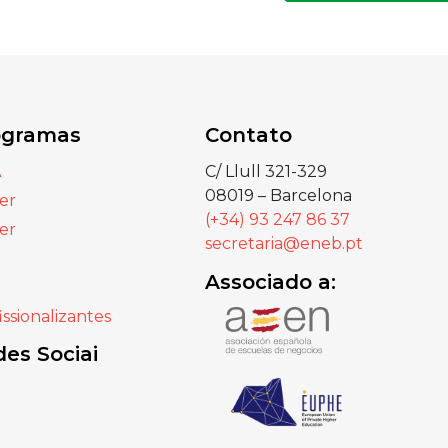
ogramas
Contato
A
C/ Llull 321-329
08019 – Barcelona
er
(+34) 93 247 86 37
er
secretaria@eneb.pt
Associado a:
issionalizantes
es Sociai