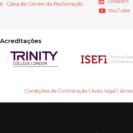
LinkedIn
Caixa de Correio de Reclamação
YouTube
Acreditações
Condições de Contratação
|
Aviso legal
|
Acred