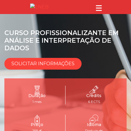
CURSO PROFISSIONALIZANTE EM
ANÁLISE E INTERPRETAÇÃO DE
DADOS
SOLICITAR INFORMAÇÕES
Duração
Credits
1 mes
6 ECTS
Preço
Idioma
299 €
Português