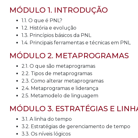
MÓDULO 1. INTRODUÇÃO
1.1. O que é PNL?
1.2. História e evolução
1.3. Princípios básicos da PNL
1.4. Principais ferramentas e técnicas em PNL
MÓDULO 2. METAPROGRAMAS
2.1. O que são metaprogramas
2.2. Tipos de metaprogramas
2.3. Como alterar metaprogramas
2.4. Metaprogramas e liderança
2.5. Metamodelo de linguagem
MÓDULO 3. ESTRATÉGIAS E LIN
3.1. A linha do tempo
3.2. Estratégias de gerenciamento de tempo
3.3. Os níveis lógicos