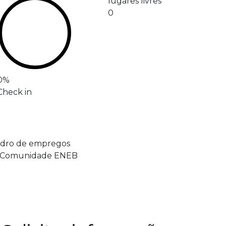
lugares livres
0
0
%
Check in
adro de empregos
a Comunidade ENEB