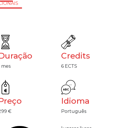
CIONAIS
Duração
Credits
1 mes
6 ECTS
Preço
Idioma
299 €
Português