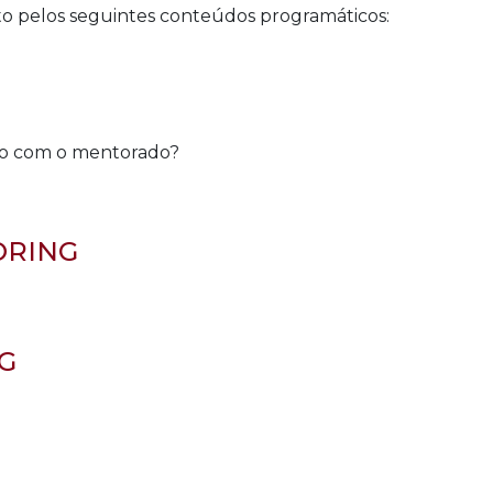
o pelos seguintes conteúdos programáticos:
nto com o mentorado?
ORING
G
m