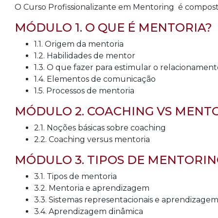
O Curso Profissionalizante em Mentoring é compost
MÓDULO 1. O QUE É MENTORIA?
1.1. Origem da mentoria
1.2. Habilidades de mentor
1.3. O que fazer para estimular o relacioname
1.4. Elementos de comunicação
1.5. Processos de mentoria
MÓDULO 2. COACHING VS MENT
2.1. Noções básicas sobre coaching
2.2. Coaching versus mentoria
MÓDULO 3. TIPOS DE MENTORIN
3.1. Tipos de mentoria
3.2. Mentoria e aprendizagem
3.3. Sistemas representacionais e aprendizage
3.4. Aprendizagem dinâmica