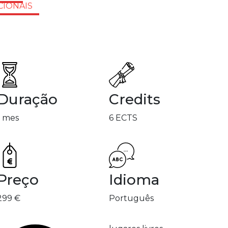
CIONAIS
Duração
Credits
1 mes
6 ECTS
Preço
Idioma
299 €
Português