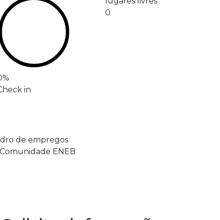
lugares livres
0
0
%
Check in
adro de empregos
a Comunidade ENEB