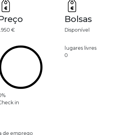
Preço
Bolsas
1.950 €
Disponível
lugares livres
0
0
%
Check in
sa de emprego