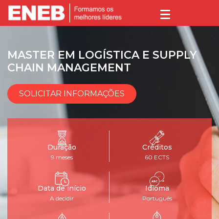
MASTER EM LOGÍSTICA E SUPPLY
CHAIN MANAGEMENT
SOLICITAR INFORMAÇÕES
Duração
Créditos
9 meses
60 ECTS
Data de início
Idioma
A decidir
Português