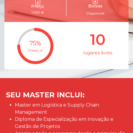
Bolsas
Preço
1.950 €
Disponível
10
75
%
Check in
lugares livres
SEU MASTER INCLUI:
Master em Logística e Supply Chain
Management
Diploma de Especialização em Inovação e
Gestão de Projetos