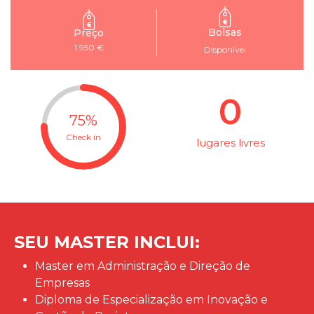
Bolsas
Preço
1.950 €
Disponível
0
75
%
Check in
lugares livres
SEU MASTER INCLUI:
Master em Administração e Direção de
Empresas
Diploma de Especialização em Inovação e