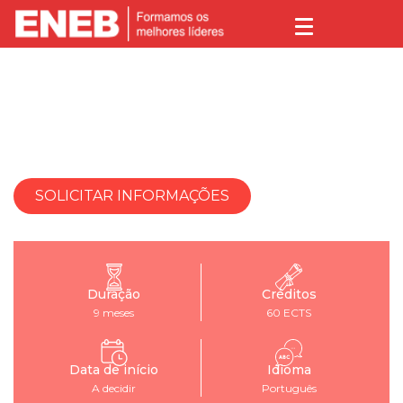
MBA – MASTER EM
ADMINISTRAÇÃO E DIREÇÃO DE
EMPRESAS
SOLICITAR INFORMAÇÕES
Duração
Créditos
9 meses
60 ECTS
Data de início
Idioma
A decidir
Português