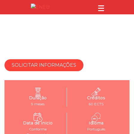
MESTRADO UNIVERSITÁRIO EM
DIREÇÃO COMERCIAL E
MARKETING
SOLICITAR INFORMAÇÕES
Duração
Créditos
9 meses
60 ECTS
Data de início
Idioma
Conforme
Português