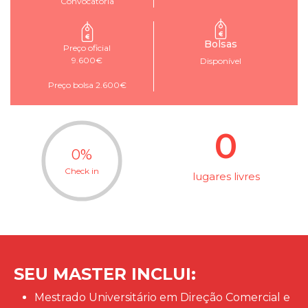
Convocatória
Bolsas
Preço oficial
9.600€
Disponível
Preço bolsa 2.600€
0
0
%
Check in
lugares livres
SEU MASTER INCLUI:
Mestrado Universitário em Direção Comercial e