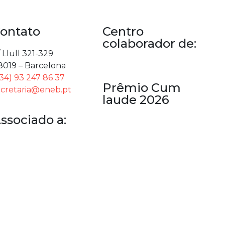
ontato
Centro
colaborador de:
 Llull 321-329
8019 – Barcelona
+34) 93 247 86 37
Prêmio Cum
ecretaria@eneb.pt
laude 2026
ssociado a: