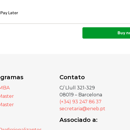
ogramas
Contato
 MBA
C/ Llull 321-329
08019 – Barcelona
Master
(+34) 93 247 86 37
Master
secretaria@eneb.pt
Associado a:
Profissionalizantes