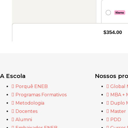
A Escola
Nossos pr
Porquê ENEB
Global
Programas Formativos
MBA + 
Metodologia
Duplo 
Docentes
Master
Alumni
PDD
Embaixador ENEB
Cursos 