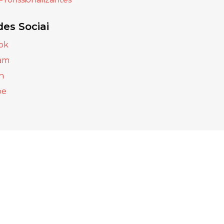
es Sociai
ok
ram
n
be