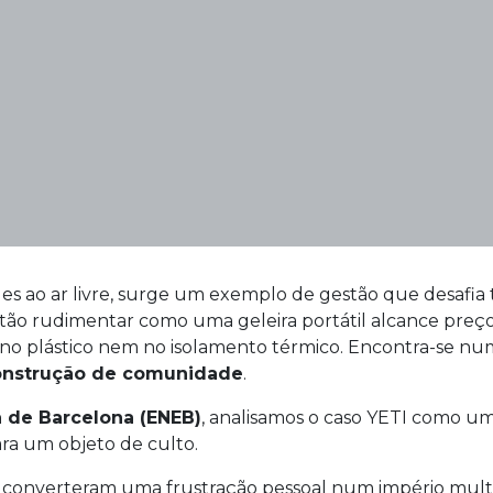
es ao ar livre, surge um exemplo de gestão que desafia 
 tão rudimentar como uma geleira portátil alcance preç
 no plástico nem no isolamento térmico. Encontra-se n
onstrução de comunidade
.
 de Barcelona (ENEB)
, analisamos o caso YETI como u
ra um objeto de culto.
 converteram uma frustração pessoal num império multim