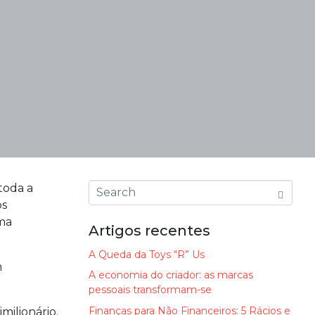
toda a
os
uma
Artigos recentes
A Queda da Toys “R” Us
m
A economia do criador: as marcas
pessoais transformam-se
Finanças para Não Financeiros: 5 Rácios e
ilionário.