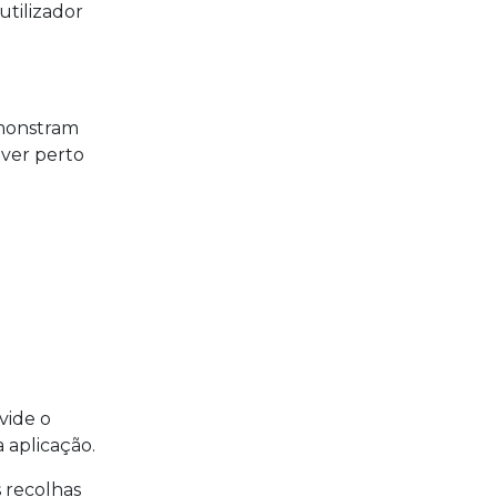
utilizador
emonstram
iver perto
vide o
a aplicação.
 recolhas