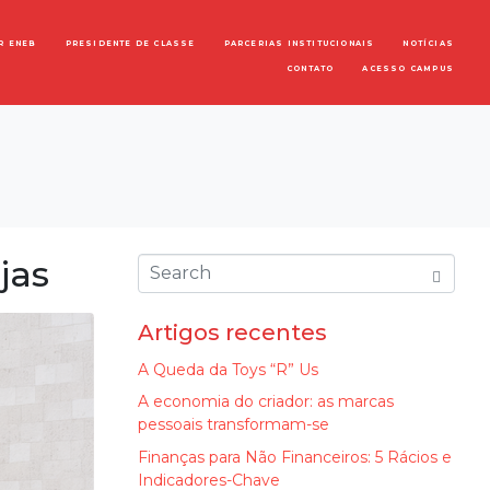
R ENEB
PRESIDENTE DE CLASSE
PARCERIAS INSTITUCIONAIS
NOTÍCIAS
CONTATO
ACESSO CAMPUS
jas
Artigos recentes
A Queda da Toys “R” Us
A economia do criador: as marcas
pessoais transformam-se
Finanças para Não Financeiros: 5 Rácios e
Indicadores-Chave