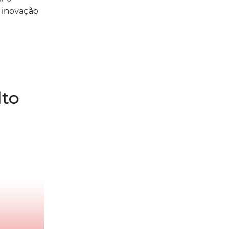
a inovação
lto