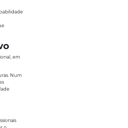
babilidade
ue
vo
ional, em
ouras. Num
es
idade
ssionais
r o