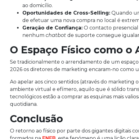
ao domicílio.
Oportunidades de Cross-Selling:
Quando um c
de efetuar uma nova compra no local é extre
Geração de Confiança:
O contacto presencial
nenhum
chatbot
de suporte consegue igualar
O Espaço Físico como o A
Se tradicionalmente o arrendamento de um espaço 
2026 os diretores de marketing encaram-no como
Ao apelar aos cinco sentidos (através do marketing o
ambiente virtual e efímero, aquilo que é sólido tra
tecnológicos estão a comprar as esquinas mais valio
quotidiana.
Conclusão
O retorno ao físico por parte dos gigantes digitais c
formados na
ENEB
, este fenómeno é uma lição clar