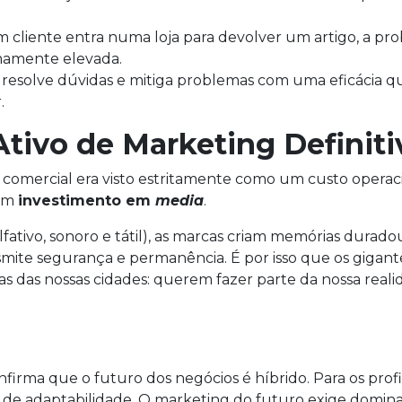
liente entra numa loja para devolver um artigo, a pro
mamente elevada.
 resolve dúvidas e mitiga problemas com uma eficácia q
.
tivo de Marketing Definiti
comercial era visto estritamente como um custo operac
 um
investimento em
media
.
lfativo, sonoro e tátil), as marcas criam memórias durad
nsmite segurança e permanência. É por isso que os gigant
sas das nossas cidades: querem fazer parte da nossa real
onfirma que o futuro dos negócios é híbrido. Para os profi
a de adaptabilidade. O marketing do futuro exige domina