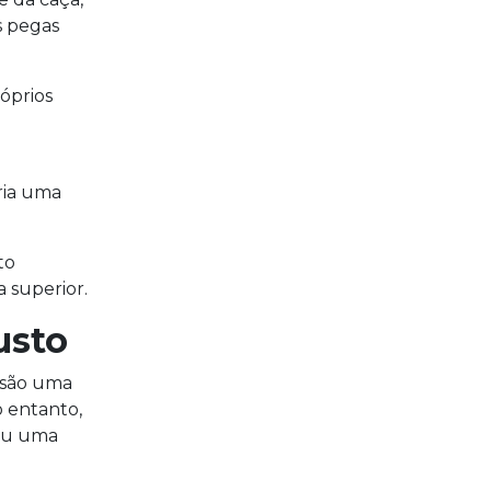
s pegas
óprios
ria uma
to
 superior.
usto
isão uma
o entanto,
cou uma