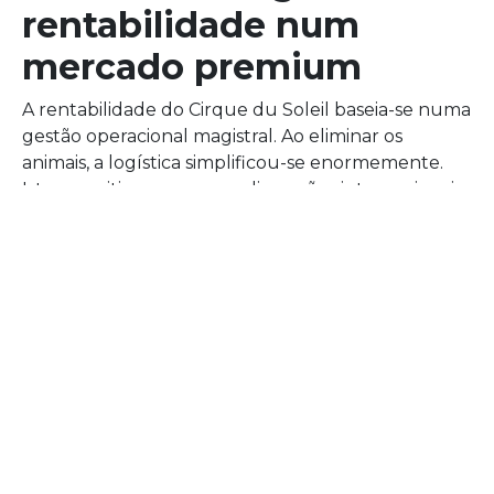
rentabilidade num
mercado premium
A rentabilidade do Cirque du Soleil baseia-se numa
gestão operacional magistral. Ao eliminar os
animais, a logística simplificou-se enormemente.
Isto permitiu que as suas digressões internacionais
fossem muito mais ágeis e menos dispendiosas.
Além disso, a companhia diversificou o seu modelo
com residências fixas em locais estratégicos como
Las Vegas. Nestes teatros permanentes, a
tecnologia e o design podem atingir níveis de
complexidade impossíveis de replicar numa tenda
móvel, maximizando assim a proposta de valor.
Outro pilar do sucesso é a propriedade intelectual.
Cada produção do Cirque du Soleil é uma marca
registada com uma identidade visual própria.