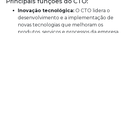
Principais funções do CTO:
Inovação tecnológica:
O CTO lidera o
desenvolvimento e a implementação de
novas tecnologias que melhoram os
produtos, serviços e processos da empresa.
Gestão dos sistemas tecnológicos:
O CTO
supervisiona a infraestrutura tecnológica da
empresa, garantindo que seja segura,
eficiente e esteja na vanguarda.
Assessoria estratégica:
O CTO trabalha
junto ao CEO e ao COO para alinhar a
tecnologia com a estratégia geral da empresa.
CMO: Chief Marketing
Officer
O
CMO
, ou
Chief Marketing Officer
, é o
Diretor
de Marketing
. O principal papel do CMO é
gerenciar a imagem da empresa e desenvolver