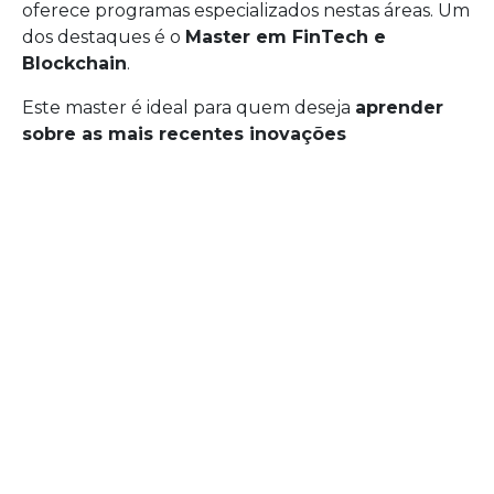
oferece programas especializados nestas áreas. Um
dos destaques é o
Master em FinTech e
Blockchain
.
Este master é ideal para quem deseja
aprender
sobre as mais recentes inovações
tecnológicas
, compreender o funcionamento das
criptomoedas e investir com sucesso no
ecossistema blockchain.
Com este programa, a ENEB oferece-lhe as
ferramentas para compreender o impacto das
criptomoedas no setor financeiro e utilizar a
tecnologia blockchain para criar soluções
inovadoras.
Além disso
, ao concluir o curso, estará
preparada para liderar na área das finanças digitais.
Pode saber mais sobre este programa aqui:
Master em Fintech e Blockchain – ENEB