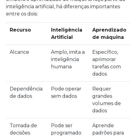
inteligência artificial, há diferenças importantes
entre os dois:
Recurso
Inteligência
Aprendizado
Artificial
de máquina
Alcance
Amplo, imita a
Específico,
inteligência
aprimorar
humana
tarefas com
dados
Dependência
Pode operar
Requer
de dados
sem dados
grandes
volumes de
dados
Tomada de
Pode ser
Aprende
decisões
programado
padrões para