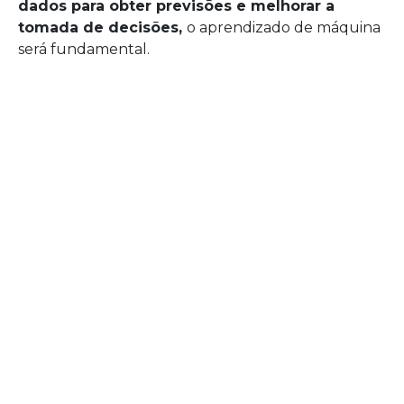
dados para obter previsões e melhorar a
tomada de decisões,
o aprendizado de máquina
será fundamental.
Exemplos de aplicativos comerciais incluem:
IA no atendimento ao cliente:
Chatbots e
assistentes virtuais que melhoram a
experiência do usuário.
Aprendizado de máquina no marketing:
análise de dados para segmentar clientes e
personalizar campanhas.
IA em processos operacionais:
automação
de tarefas repetitivas em manufatura e
logística.
Aprendizado de máquina em finanças:
detecção de fraudes e previsão de tendências
de mercado.