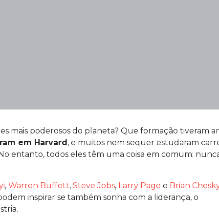
es mais poderosos do planeta? Que formação tiveram a
aram em Harvard
, e muitos nem sequer estudaram carre
. No entanto, todos eles têm uma coisa em comum: nunc
yi
,
Warren Buffett
,
Steve Jobs
,
Larry Page
e
Brian Chesk
odem inspirar se também sonha com a liderança, o
tria.