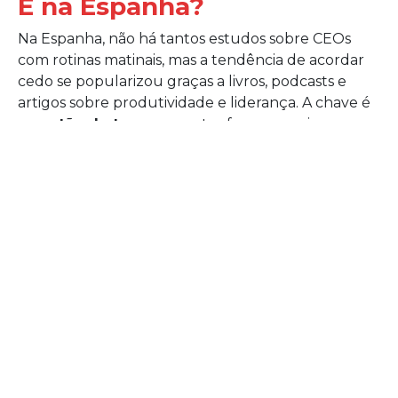
E na Espanha?
Na Espanha, não há tantos estudos sobre CEOs
com rotinas matinais, mas a tendência de acordar
cedo se popularizou graças a livros, podcasts e
artigos sobre produtividade e liderança. A chave é
a
gestão do tempo
: manter foco, energia e
organização desde as primeiras horas exige
disciplina, especialmente quando se trabalha
longas jornadas ou se lida com mudanças
constantes.
A filosofia por trás de
acordar cedo: liderança
e autogestão
Acordar antes das 6h da manhã não é apenas uma
questão de disciplina: é uma
filosofia de
autogestão.
Isso implica: