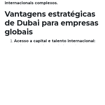
internacionais complexos.
Vantagens estratégicas
de Dubai para empresas
globais
Acesso a capital e talento internacional:
Embora o ecossistema ainda esteja em
desenvolvimento, o capital e o talento local e
internacional convergem, criando
oportunidades únicas para startups.
Conectividade global:
A localização e o fuso
horário permitem operar em vários
continentes a partir de uma única sede.
Ambiente regulatório favorável:
Regulamentações claras e apoio institucional
facilitam a criação de empresas com ambição
global.