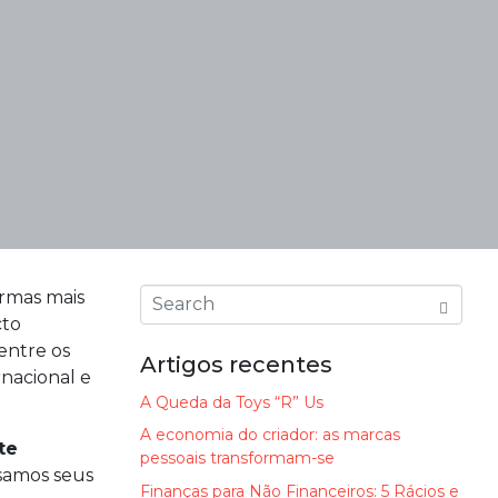
ormas mais
cto
 entre os
Artigos recentes
rnacional e
A Queda da Toys “R” Us
A economia do criador: as marcas
te
pessoais transformam-se
lisamos seus
Finanças para Não Financeiros: 5 Rácios e